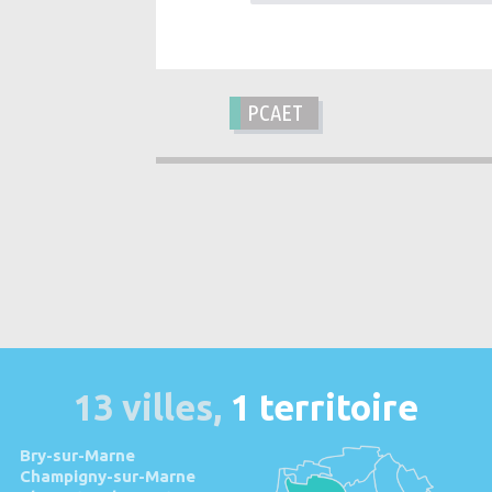
PCAET
13 villes,
1 territoire
Bry-sur-Marne
Champigny-sur-Marne