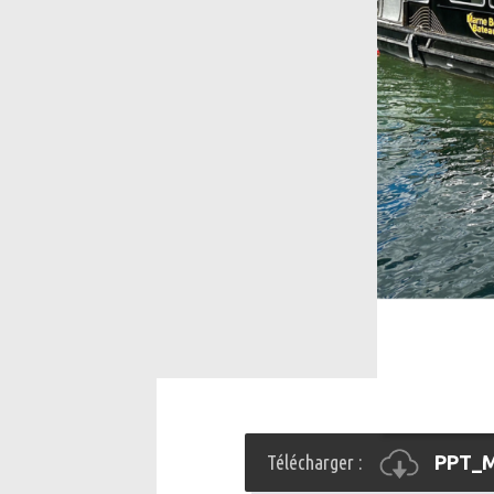
Télécharger :
PPT_M