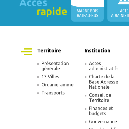
Accès
rapide
MARNE BOIS
ACTE
BATEAU-BUS
ADMINIST
Territoire
Institution
Présentation
Actes
générale
administratifs
Navigation
13 Villes
Charte de la
principale
Base Adresse
Organigramme
Nationale
Transports
Conseil de
Territoire
Finances et
budgets
Gouvernance