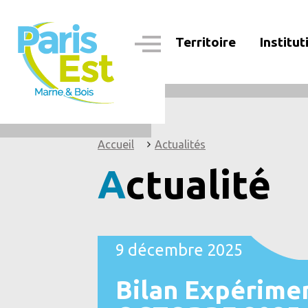
Aller
au
contenu
Territoire
Institut
principal
Navigation
principale
Accueil
Actualités
Actualité
9 décembre 2025
Bilan Expérimen