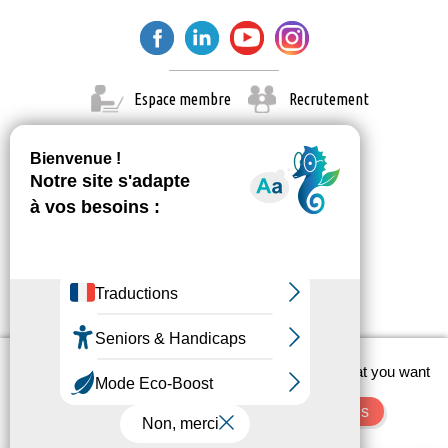
Espace membre
Recrutement
X
This site uses cookies and gives you control over what you want
© Paris Est Marne & Bois 2026
to activate
Administration
Contact
Mentions légales
OK, accept all
Deny all cookies
Personalize