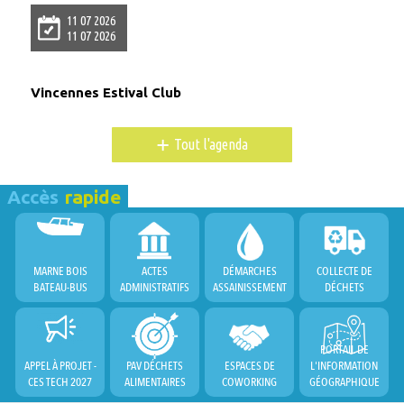
11 07 2026
11 07 2026
Vincennes Estival Club
+
Tout l'agenda
Accès
rapide
MARNE BOIS
ACTES
DÉMARCHES
COLLECTE DE
BATEAU-BUS
ADMINISTRATIFS
ASSAINISSEMENT
DÉCHETS
PORTAIL DE
APPEL À PROJET -
PAV DÉCHETS
ESPACES DE
L'INFORMATION
CES TECH 2027
ALIMENTAIRES
COWORKING
GÉOGRAPHIQUE