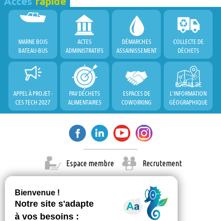
Accès
rapide
MARNE BOIS
ACTES
DÉMARCHES
COLLECTE DE
BATEAU-BUS
ADMINISTRATIFS
ASSAINISSEMENT
DÉCHETS
PORTAIL DE
APPEL À PROJET -
PAV DÉCHETS
ESPACES DE
L'INFORMATION
CES TECH 2027
ALIMENTAIRES
COWORKING
GÉOGRAPHIQUE
Espace membre
Recrutement