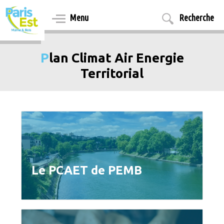
Aller
au
Menu
Recherche
contenu
principal
Plan Climat Air Energie
Territorial
Le PCAET de PEMB