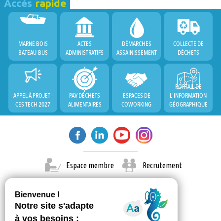
Accès
rapide
MARNE BOIS
ACTES
DÉMARCHES
COLLECTE DE
BATEAU-BUS
ADMINISTRATIFS
ASSAINISSEMENT
DÉCHETS
PORTAIL DE
APPEL À PROJET -
PAV DÉCHETS
ESPACES DE
L'INFORMATION
CES TECH 2027
ALIMENTAIRES
COWORKING
GÉOGRAPHIQUE
Espace membre
Recrutement