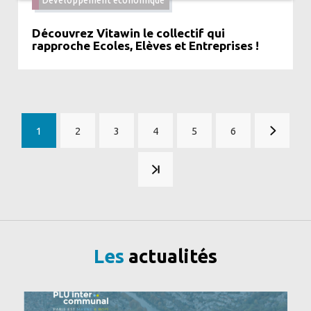
Découvrez Vitawin le collectif qui
rapproche Ecoles, Elèves et Entreprises !
1
2
3
4
5
6
Page
Page
Page
Page
Page
Page
Pagination
courante
Les
actualités