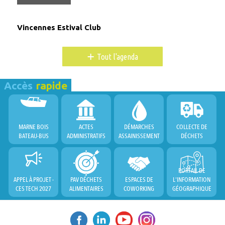
Vincennes Estival Club
+
Tout l'agenda
Accès
rapide
MARNE BOIS
ACTES
DÉMARCHES
COLLECTE DE
BATEAU-BUS
ADMINISTRATIFS
ASSAINISSEMENT
DÉCHETS
PORTAIL DE
APPEL À PROJET -
PAV DÉCHETS
ESPACES DE
L'INFORMATION
CES TECH 2027
ALIMENTAIRES
COWORKING
GÉOGRAPHIQUE