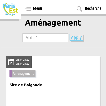
Aller
au
Menu
Recherche
contenu
principal
Aménagement
20 06 2026
20 06 2026
Aménagement
Site de Baignade