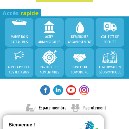
Accès
rapide
MARNE BOIS
ACTES
DÉMARCHES
COLLECTE DE
BATEAU-BUS
ADMINISTRATIFS
ASSAINISSEMENT
DÉCHETS
PORTAIL DE
APPEL À PROJET -
PAV DÉCHETS
ESPACES DE
L'INFORMATION
CES TECH 2027
ALIMENTAIRES
COWORKING
GÉOGRAPHIQUE
Espace membre
Recrutement