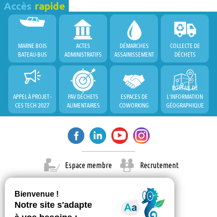
Accès
rapide
MARNE BOIS
ACTES
DÉMARCHES
COLLECTE DE
BATEAU-BUS
ADMINISTRATIFS
ASSAINISSEMENT
DÉCHETS
PORTAIL DE
APPEL À PROJET -
PAV DÉCHETS
ESPACES DE
L'INFORMATION
CES TECH 2027
ALIMENTAIRES
COWORKING
GÉOGRAPHIQUE
Espace membre
Recrutement