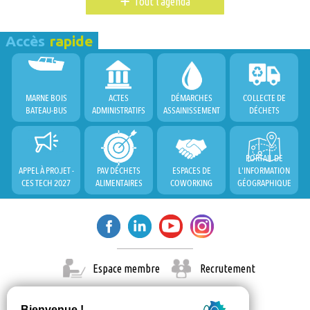
+
Tout l'agenda
Accès
rapide
MARNE BOIS
ACTES
DÉMARCHES
COLLECTE DE
BATEAU-BUS
ADMINISTRATIFS
ASSAINISSEMENT
DÉCHETS
PORTAIL DE
APPEL À PROJET -
PAV DÉCHETS
ESPACES DE
L'INFORMATION
CES TECH 2027
ALIMENTAIRES
COWORKING
GÉOGRAPHIQUE
Espace membre
Recrutement