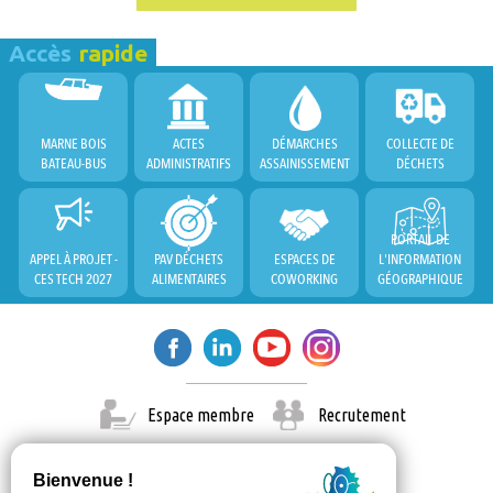
Accès
rapide
MARNE BOIS
ACTES
DÉMARCHES
COLLECTE DE
BATEAU-BUS
ADMINISTRATIFS
ASSAINISSEMENT
DÉCHETS
PORTAIL DE
APPEL À PROJET -
PAV DÉCHETS
ESPACES DE
L'INFORMATION
CES TECH 2027
ALIMENTAIRES
COWORKING
GÉOGRAPHIQUE
Espace membre
Recrutement