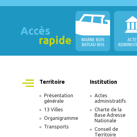
Accès
rapide
MARNE BOIS
ACTE
BATEAU-BUS
ADMINIST
Territoire
Institution
Présentation
Actes
générale
administratifs
Navigation
13 Villes
Charte de la
principale
Base Adresse
Organigramme
Nationale
Transports
Conseil de
Territoire