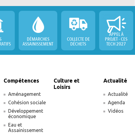
APPEL À
S
DÉMARCHES
COLLECTE DE
PROJET - CES
RATIFS
ASSAINISSEMENT
DÉCHETS
TECH 2027
Compétences
Culture et
Actualité
Loisirs
Aménagement
Actualité
Cohésion sociale
Agenda
Développement
Vidéos
économique
Eau et
Assainissement