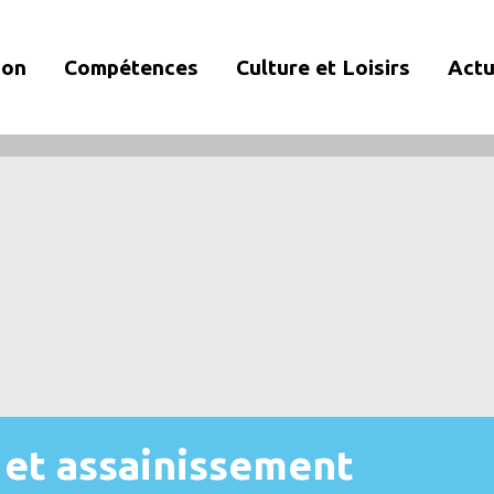
ion
Compétences
Culture et Loisirs
Actu
u et assainissement