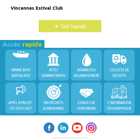
Vincennes Estival Club
+
Tout l'agenda
Accès
rapide
MARNE BOIS
ACTES
DÉMARCHES
COLLECTE DE
BATEAU-BUS
ADMINISTRATIFS
ASSAINISSEMENT
DÉCHETS
PORTAIL DE
APPEL À PROJET -
PAV DÉCHETS
ESPACES DE
L'INFORMATION
CES TECH 2027
ALIMENTAIRES
COWORKING
GÉOGRAPHIQUE