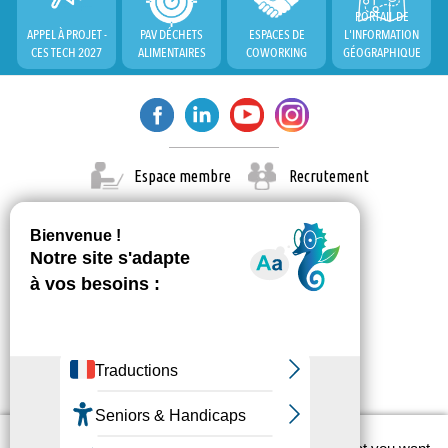
PORTAIL DE
APPEL À PROJET -
PAV DÉCHETS
ESPACES DE
L'INFORMATION
CES TECH 2027
ALIMENTAIRES
COWORKING
GÉOGRAPHIQUE
Espace membre
Recrutement
X
© Paris Est Marne & Bois 2026