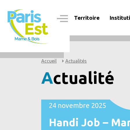
Aller
au
contenu
Territoire
Institut
principal
Navigation
principale
Accueil
Actualités
Actualité
24 novembre 2025
Handi Job – Ma