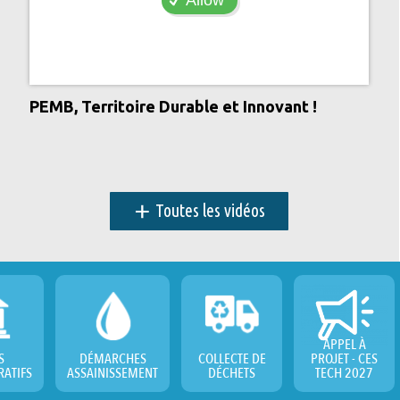
PEMB, Territoire Durable et Innovant !
+
Toutes les vidéos
APPEL À
S
DÉMARCHES
COLLECTE DE
PROJET - CES
RATIFS
ASSAINISSEMENT
DÉCHETS
TECH 2027