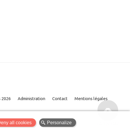
s 2026
Administration
Contact
Mentions légales
X
Menu
eny all cookies
Personalize