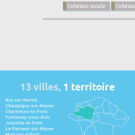
Cohésion sociale
Cohésion
13 villes,
1 territoire
Bry-sur-Marne
Champigny-sur-Marne
Charenton-le-Pont
Fontenay-sous-Bois
Joinville-le-Pont
Le Perreux-sur-Marne
Maisons-Alfort