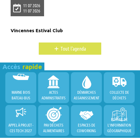
11 07 2026
11 07 2026
Vincennes Estival Club
+
Tout l'agenda
Accès
rapide
MARNE BOIS
ACTES
DÉMARCHES
COLLECTE DE
BATEAU-BUS
ADMINISTRATIFS
ASSAINISSEMENT
DÉCHETS
PORTAIL DE
APPEL À PROJET -
PAV DÉCHETS
ESPACES DE
L'INFORMATION
CES TECH 2027
ALIMENTAIRES
COWORKING
GÉOGRAPHIQUE