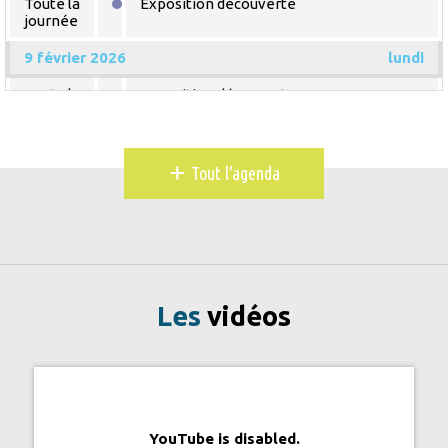
Toute la
Exposition découverte
journée
9 février 2026
lundi
Toute la
Exposition découverte
journée
10 février 2026
mardi
+
Tout l'agenda
Toute la
Exposition découverte
journée
11 février 2026
mercredi
Toute la
Exposition découverte
journée
Les
vidéos
12 février 2026
jeudi
Toute la
Exposition découverte
journée
13 février 2026
vendredi
YouTube is disabled.