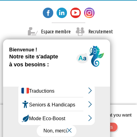
22 février 2026
dimanche
Toute la
Exposition découverte
journée
23 février 2026
lundi
Espace membre
Recrutement
Toute la
Exposition découverte
journée
24 février 2026
mardi
Toute la
Exposition découverte
journée
25 février 2026
mercredi
Toute la
Exposition découverte
journée
X
7 mars 2026
samedi
This site uses cookies and gives you control over what you want
© Paris Est Marne & Bois 2026
to activate
Administration
Contact
Mentions légales
Toute la
Parc des Nangues – Du sport, du vert et
OK, accept all
Deny all cookies
journée
du souffle !
Personalize