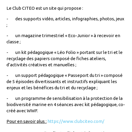
Le Club CITEO est un site qui propose :
-
des supports vidéo, articles, infographies, photos, jeux
;
-
un magazine trimestriel « Eco-Junior » à recevoir en
classe ;
-
un kit pédagogique « Léo Folio » portant sur le tri et le
recyclage des papiers composé de fiches ateliers,
d’activités créatives et manuelles ;
-
un support pédagogique « Passeport du tri » composé
de 5 épisodes divertissants et instructifs expliquant les
enjeux et les bénéfices du tri et du recyclage ;
-
un programme de sensibilisation à la protection de la
biodiversité marine en 4 séances avec kit pédagogique, co-
créé avec WWF.
Pour en savoir plus :
https://www.clubciteo.com/