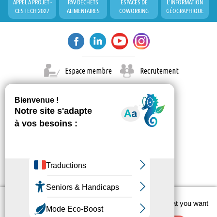
APPEL À PROJET -
PAV DÉCHETS
ESPACES DE
L'INFORMATION
CES TECH 2027
ALIMENTAIRES
COWORKING
GÉOGRAPHIQUE
Espace membre
Recrutement
X
This site uses cookies and gives you control over what you want
© Paris Est Marne & Bois 2026
to activate
Administration
Contact
Mentions légales