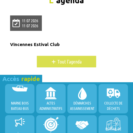
L'
agenda
11 07 2026
11 07 2026
Vincennes Estival Club
+
Tout l'agenda
Accès
rapide
MARNE BOIS
ACTES
DÉMARCHES
COLLECTE DE
BATEAU-BUS
ADMINISTRATIFS
ASSAINISSEMENT
DÉCHETS
PORTAIL DE