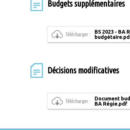
Budgets supplémentaires
BS 2023 - BA 
Télécharger :
budgétaire.pd
Décisions modificatives
Document bud
Télécharger :
BA Régie.pdf