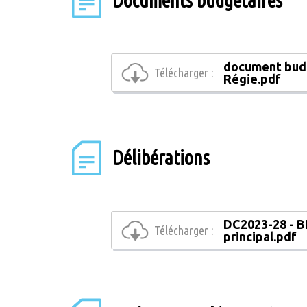
Documents budgétaires
document bud
Télécharger :
Régie.pdf
Délibérations
DC2023-28 - B
Télécharger :
principal.pdf