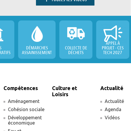
APPEL À
S
DÉMARCHES
COLLECTE DE
PROJET - CES
RATIFS
ASSAINISSEMENT
DÉCHETS
TECH 2027
Compétences
Culture et
Actualité
Loisirs
Aménagement
Actualité
Cohésion sociale
Agenda
Développement
Vidéos
économique