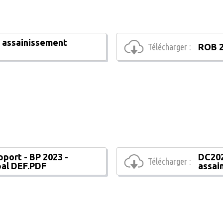
 assainissement
Télécharger :
ROB 2
port - BP 2023 -
DC202
Télécharger :
pal DEF.PDF
assai