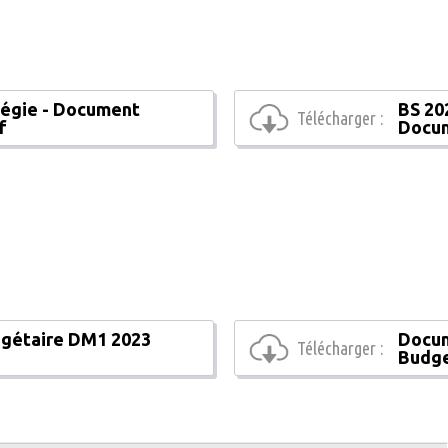
Régie - Document
BS 20
Télécharger :
f
Docum
gétaire DM1 2023
Docum
Télécharger :
Budge