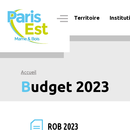
Aller
au
contenu
Territoire
Institut
principal
Navigation
principale
Accueil
Budget 2023
ROB 2023