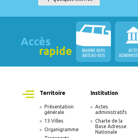
Accès
rapide
MARNE BOIS
ACTE
BATEAU-BUS
ADMINIST
Territoire
Institution
Présentation
Actes
générale
administratifs
Navigation
13 Villes
Charte de la
principale
Base Adresse
Organigramme
Nationale