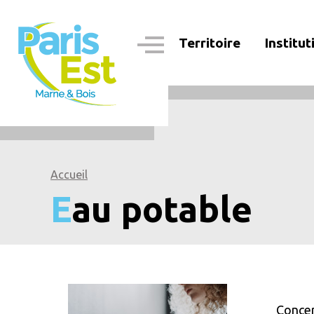
Aller
au
contenu
Territoire
Institut
principal
Navigation
principale
Accueil
Eau potable
Conce