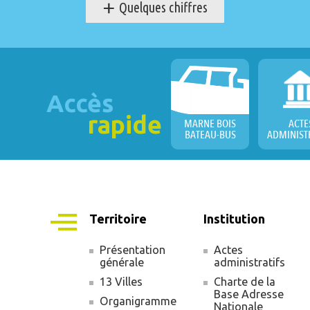
+
Quelques chiffres
Accès
rapide
MARNE BOIS
ACTE
BATEAU-BUS
ADMINIST
Territoire
Institution
Présentation
Actes
générale
administratifs
Navigation
13 Villes
Charte de la
principale
Base Adresse
Organigramme
Nationale