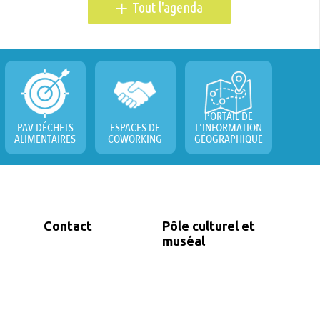
+
Tout l'agenda
PORTAIL DE
PAV DÉCHETS
ESPACES DE
L'INFORMATION
ALIMENTAIRES
COWORKING
GÉOGRAPHIQUE
Contact
Pôle culturel et
muséal