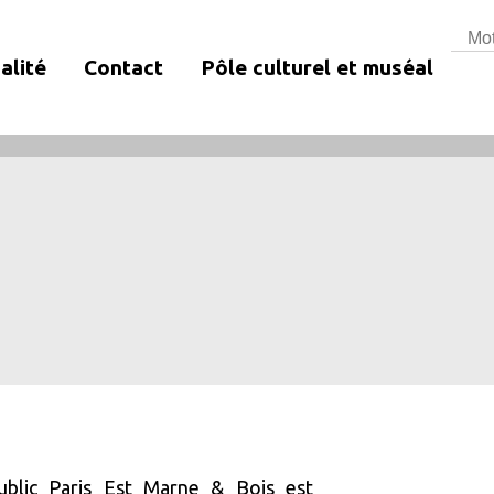
Rech
alité
Contact
Pôle culturel et muséal
ublic Paris Est Marne & Bois est