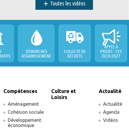
+
Toutes les vidéos
APPEL À
S
DÉMARCHES
COLLECTE DE
PROJET - CES
RATIFS
ASSAINISSEMENT
DÉCHETS
TECH 2027
Compétences
Culture et
Actualité
Loisirs
Aménagement
Actualité
Cohésion sociale
Agenda
Développement
Vidéos
économique