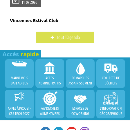
11 07 2026
Vincennes Estival Club
+
Tout l'agenda
Accès
rapide
MARNE BOIS
ACTES
DÉMARCHES
COLLECTE DE
BATEAU-BUS
ADMINISTRATIFS
ASSAINISSEMENT
DÉCHETS
PORTAIL DE
APPEL À PROJET -
PAV DÉCHETS
ESPACES DE
L'INFORMATION
CES TECH 2027
ALIMENTAIRES
COWORKING
GÉOGRAPHIQUE