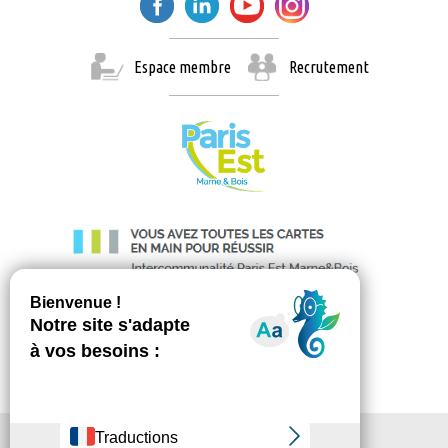
Espace membre
Recrutement
© Paris Est Marne & Bois 2026
Administration
Contact
Mentions légales
Menu