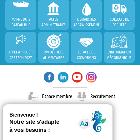
MARNE BOIS
ACTES
DÉMARCHES
COLLECTE DE
BATEAU-BUS
ADMINISTRATIFS
ASSAINISSEMENT
DÉCHETS
PORTAIL DE
APPEL À PROJET -
PAV DÉCHETS
ESPACES DE
L'INFORMATION
CES TECH 2027
ALIMENTAIRES
COWORKING
GÉOGRAPHIQUE
Espace membre
Recrutement