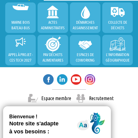
MARNE BOIS
ACTES
DÉMARCHES
COLLECTE DE
BATEAU-BUS
ADMINISTRATIFS
ASSAINISSEMENT
DÉCHETS
PORTAIL DE
APPEL À PROJET -
PAV DÉCHETS
ESPACES DE
L'INFORMATION
CES TECH 2027
ALIMENTAIRES
COWORKING
GÉOGRAPHIQUE
Espace membre
Recrutement