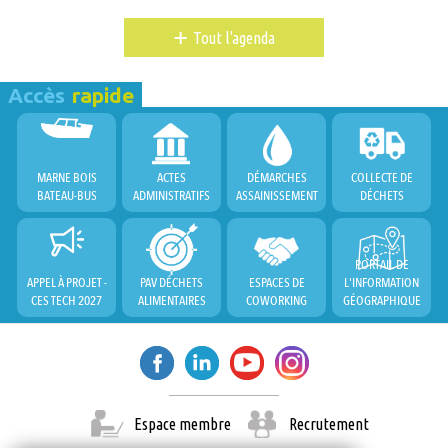
+
Tout l'agenda
Accès
rapide
MARNE BOIS
ACTES
DÉMARCHES
COLLECTE DE
BATEAU-BUS
ADMINISTRATIFS
ASSAINISSEMENT
DÉCHETS
PORTAIL DE
APPEL À PROJET -
PAV DÉCHETS
ESPACES DE
L'INFORMATION
CES TECH 2027
ALIMENTAIRES
COWORKING
GÉOGRAPHIQUE
Espace membre
Recrutement