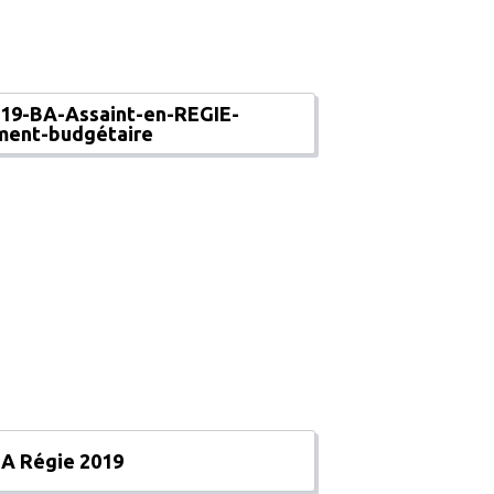
19-BA-Assaint-en-REGIE-
ment-budgétaire
A Régie 2019