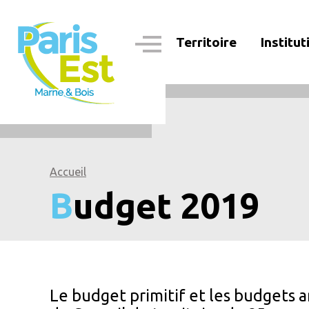
Aller
au
contenu
Territoire
Institut
principal
Navigation
principale
Accueil
Budget 2019
Le budget primitif et les budgets 