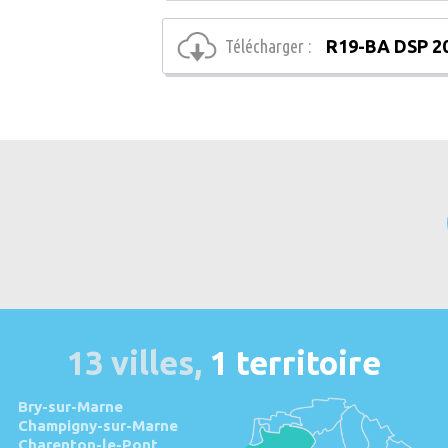
Télécharger :
R19-BA DSP 2
13 villes,
1 territoire
Bry-sur-Marne
Champigny-sur-Marne
Charenton-le-Pont