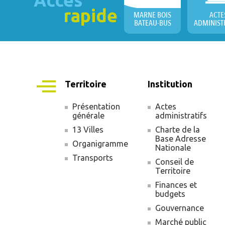
Accès
rapide
MARNE BOIS
ACTE
BATEAU-BUS
ADMINIST
Territoire
Institution
Présentation
Actes
générale
administratifs
Navigation
13 Villes
Charte de la
principale
Base Adresse
Organigramme
Nationale
Transports
Conseil de
Territoire
Finances et
budgets
Gouvernance
Marché public