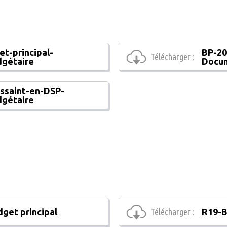
t-principal-
BP-20
Télécharger :
gétaire
Docu
ssaint-en-DSP-
gétaire
dget principal
Télécharger :
R19-B