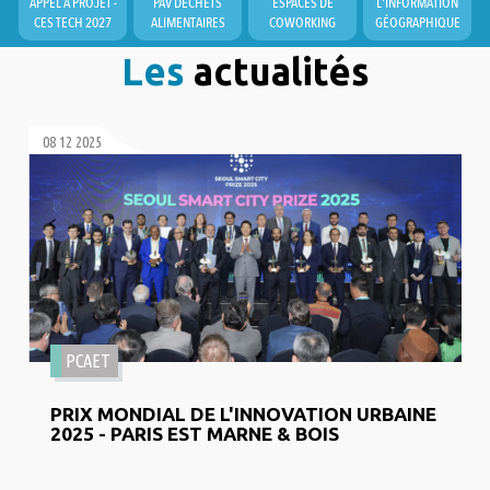
APPEL À PROJET -
PAV DÉCHETS
ESPACES DE
L'INFORMATION
CES TECH 2027
ALIMENTAIRES
COWORKING
GÉOGRAPHIQUE
Les
actualités
08 12 2025
PCAET
PRIX MONDIAL DE L'INNOVATION URBAINE
2025 - PARIS EST MARNE & BOIS