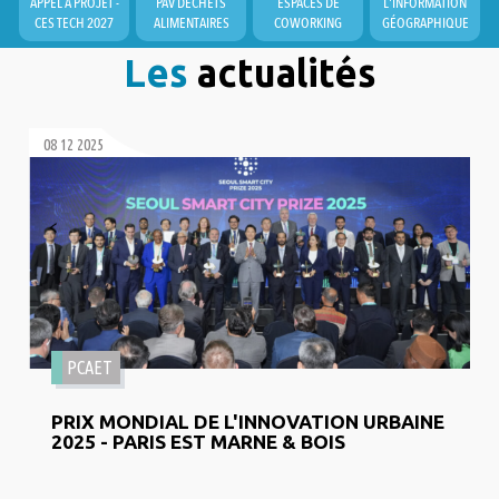
APPEL À PROJET -
PAV DÉCHETS
ESPACES DE
L'INFORMATION
CES TECH 2027
ALIMENTAIRES
COWORKING
GÉOGRAPHIQUE
Les
actualités
08 12 2025
PCAET
PRIX MONDIAL DE L'INNOVATION URBAINE
2025 - PARIS EST MARNE & BOIS