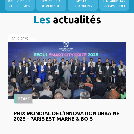
APPEL À PROJET -
PAV DÉCHETS
ESPACES DE
L'INFORMATION
CES TECH 2027
ALIMENTAIRES
COWORKING
GÉOGRAPHIQUE
Les
actualités
08 12 2025
PCAET
PRIX MONDIAL DE L'INNOVATION URBAINE
2025 - PARIS EST MARNE & BOIS