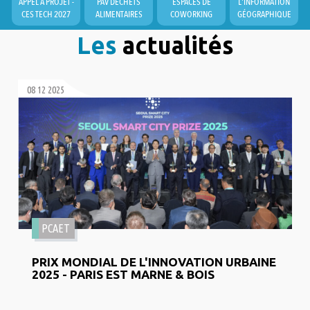
APPEL À PROJET -
PAV DÉCHETS
ESPACES DE
L'INFORMATION
CES TECH 2027
ALIMENTAIRES
COWORKING
GÉOGRAPHIQUE
Les
actualités
08 12 2025
PCAET
PRIX MONDIAL DE L'INNOVATION URBAINE
2025 - PARIS EST MARNE & BOIS