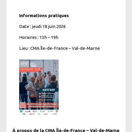
Informations pratiques
Date : jeudi 18 juin 2026
Horaires : 13h – 19h
Lieu : CMA Île-de-France – Val-de-Marne
27 avenue Raspail 94100 St-Maur-des-Fossés
Public : créateurs et dirigeants d’entreprise
Événement gratuit
Pour s’inscrire à l’événement :
ARTI'DAY - CMA ÎDF VAL-DE-MARNE |
CMA ÎDF
À propos de la CMA Île-de-France – Val-de-Marne