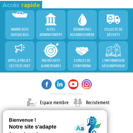
Accès
rapide
MARNE BOIS
ACTES
DÉMARCHES
COLLECTE DE
BATEAU-BUS
ADMINISTRATIFS
ASSAINISSEMENT
DÉCHETS
PORTAIL DE
APPEL À PROJET -
PAV DÉCHETS
ESPACES DE
L'INFORMATION
CES TECH 2027
ALIMENTAIRES
COWORKING
GÉOGRAPHIQUE
Espace membre
Recrutement