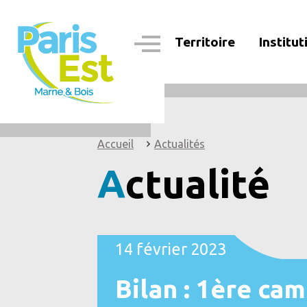
Aller
au
contenu
Territoire
Institut
principal
Navigation
principale
Accueil
Actualités
Actualité
14 février 2023
Bilan : 1ère ca