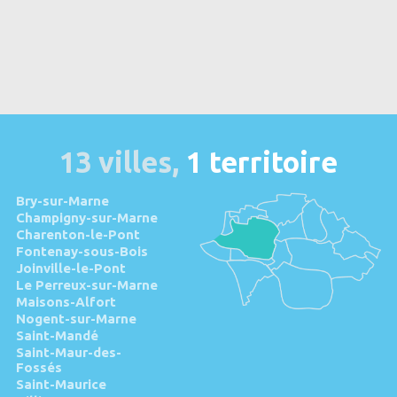
13 villes,
1 territoire
Bry-sur-Marne
Champigny-sur-Marne
Charenton-le-Pont
Fontenay-sous-Bois
Joinville-le-Pont
Le Perreux-sur-Marne
Maisons-Alfort
Nogent-sur-Marne
Saint-Mandé
Saint-Maur-des-
Fossés
Saint-Maurice