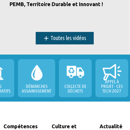
PEMB, Territoire Durable et Innovant !
+
Toutes les vidéos
APPEL À
S
DÉMARCHES
COLLECTE DE
PROJET - CES
RATIFS
ASSAINISSEMENT
DÉCHETS
TECH 2027
Compétences
Culture et
Actualité