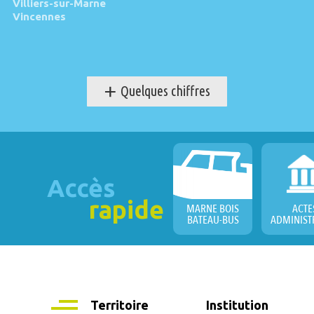
Villiers-sur-Marne
Vincennes
+
Quelques chiffres
Accès
rapide
MARNE BOIS
ACTE
BATEAU-BUS
ADMINIST
Territoire
Institution