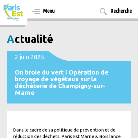
Aller
au
Menu
Recherche
contenu
principal
Actualité
2 juin 2025
On broie du vert ! Opération de
broyage de végétaux sur la
déchèterie de Champigny-sur-
Marne
Dans le cadre de sa politique de prévention et de
réduction des déchets, Paris Est Marne & Bois lance