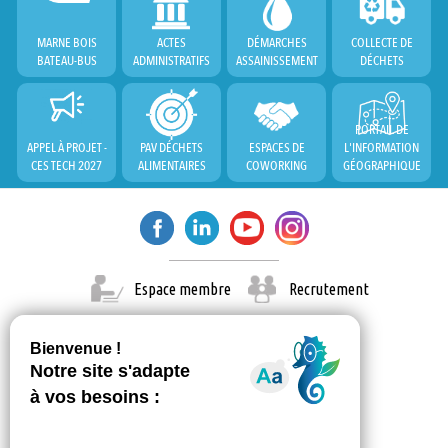
MARNE BOIS
ACTES
DÉMARCHES
COLLECTE DE
BATEAU-BUS
ADMINISTRATIFS
ASSAINISSEMENT
DÉCHETS
PORTAIL DE
APPEL À PROJET -
PAV DÉCHETS
ESPACES DE
L'INFORMATION
CES TECH 2027
ALIMENTAIRES
COWORKING
GÉOGRAPHIQUE
Espace membre
Recrutement