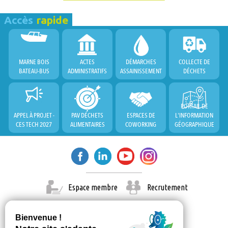
Accès
rapide
MARNE BOIS
ACTES
DÉMARCHES
COLLECTE DE
BATEAU-BUS
ADMINISTRATIFS
ASSAINISSEMENT
DÉCHETS
PORTAIL DE
APPEL À PROJET -
PAV DÉCHETS
ESPACES DE
L'INFORMATION
CES TECH 2027
ALIMENTAIRES
COWORKING
GÉOGRAPHIQUE
Espace membre
Recrutement