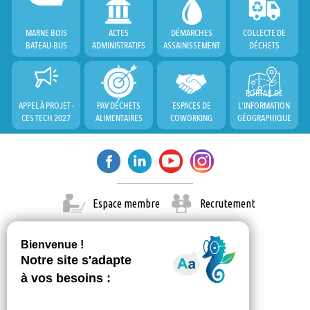
MARNE BOIS
ACTES
DÉMARCHES
COLLECTE DE
BATEAU-BUS
ADMINISTRATIFS
ASSAINISSEMENT
DÉCHETS
PORTAIL DE
APPEL À PROJET -
PAV DÉCHETS
ESPACES DE
L'INFORMATION
CES TECH 2027
ALIMENTAIRES
COWORKING
GÉOGRAPHIQUE
Espace membre
Recrutement