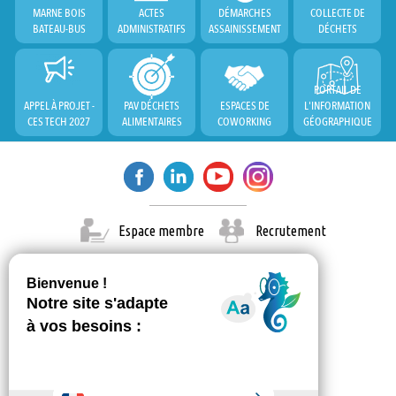
MARNE BOIS
ACTES
DÉMARCHES
COLLECTE DE
BATEAU-BUS
ADMINISTRATIFS
ASSAINISSEMENT
DÉCHETS
PORTAIL DE
APPEL À PROJET -
PAV DÉCHETS
ESPACES DE
L'INFORMATION
CES TECH 2027
ALIMENTAIRES
COWORKING
GÉOGRAPHIQUE
Espace membre
Recrutement