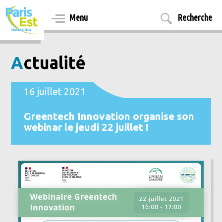
Aller
au
Menu
Recherche
contenu
principal
Actualité
16 juillet 2021
Greentech Innovation organise son
webinar le jeudi 22 juillet !