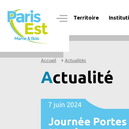
Aller
au
contenu
Territoire
Institut
principal
Navigation
principale
Accueil
Actualités
Actualité
7 juin 2024
Journée Portes