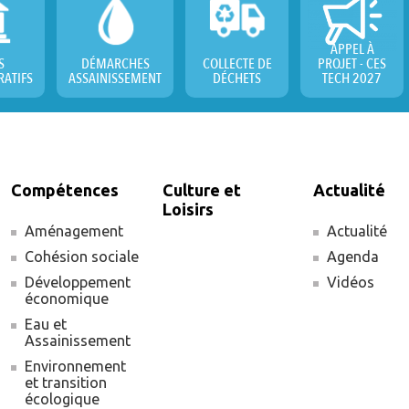
APPEL À
S
DÉMARCHES
COLLECTE DE
PROJET - CES
RATIFS
ASSAINISSEMENT
DÉCHETS
TECH 2027
Compétences
Culture et
Actualité
Loisirs
Aménagement
Actualité
Cohésion sociale
Agenda
Développement
Vidéos
économique
Eau et
Assainissement
Environnement
et transition
écologique