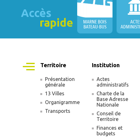
Accès
rapide
MARNE BOIS
ACTE
BATEAU-BUS
ADMINIST
Territoire
Institution
Présentation
Actes
générale
administratifs
Navigation
13 Villes
Charte de la
principale
Base Adresse
Organigramme
Nationale
Transports
Conseil de
Territoire
Finances et
budgets