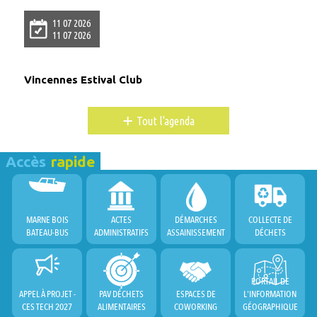
11 07 2026
11 07 2026
Vincennes Estival Club
+
Tout l'agenda
Accès
rapide
MARNE BOIS
ACTES
DÉMARCHES
COLLECTE DE
BATEAU-BUS
ADMINISTRATIFS
ASSAINISSEMENT
DÉCHETS
PORTAIL DE
APPEL À PROJET -
PAV DÉCHETS
ESPACES DE
L'INFORMATION
CES TECH 2027
ALIMENTAIRES
COWORKING
GÉOGRAPHIQUE