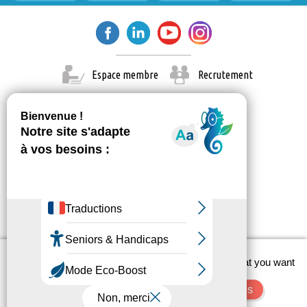
Espace membre
Recrutement
X
This site uses cookies and gives you control over what you want
© Paris Est Marne & Bois 2026
to activate
Administration
Contact
Mentions légales
OK, accept all
Deny all cookies