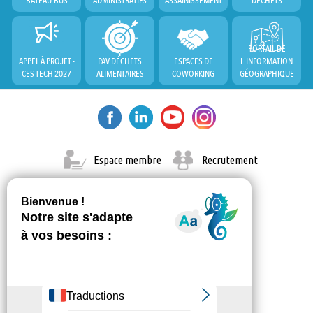
BATEAU-BUS
ADMINISTRATIFS
ASSAINISSEMENT
DÉCHETS
PORTAIL DE
APPEL À PROJET -
PAV DÉCHETS
ESPACES DE
L'INFORMATION
CES TECH 2027
ALIMENTAIRES
COWORKING
GÉOGRAPHIQUE
Espace membre
Recrutement