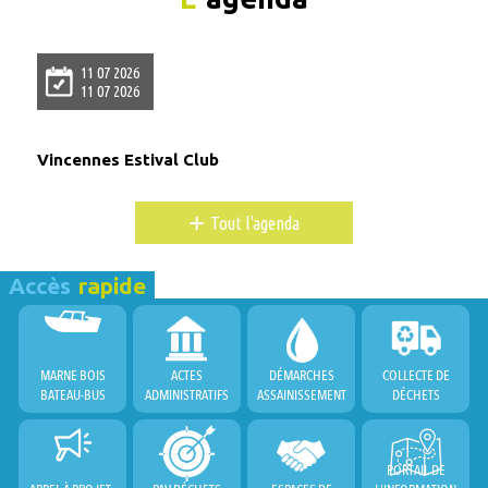
11 07 2026
11 07 2026
Vincennes Estival Club
+
Tout l'agenda
Accès
rapide
MARNE BOIS
ACTES
DÉMARCHES
COLLECTE DE
BATEAU-BUS
ADMINISTRATIFS
ASSAINISSEMENT
DÉCHETS
PORTAIL DE