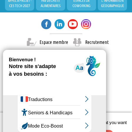
APPEL À PROJET -
PAV DÉCHETS
ESPACES DE
L'INFORMATION
CES TECH 2027
ALIMENTAIRES
COWORKING
GÉOGRAPHIQUE
Espace membre
Recrutement
X
This site uses cookies and gives you control over what you want
© Paris Est Marne & Bois 2026
to activate
Administration
Contact
Mentions légales