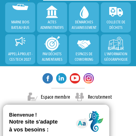
MARNE BOIS
ACTES
DÉMARCHES
COLLECTE DE
BATEAU-BUS
ADMINISTRATIFS
ASSAINISSEMENT
DÉCHETS
PORTAIL DE
APPEL À PROJET -
PAV DÉCHETS
ESPACES DE
L'INFORMATION
CES TECH 2027
ALIMENTAIRES
COWORKING
GÉOGRAPHIQUE
Espace membre
Recrutement