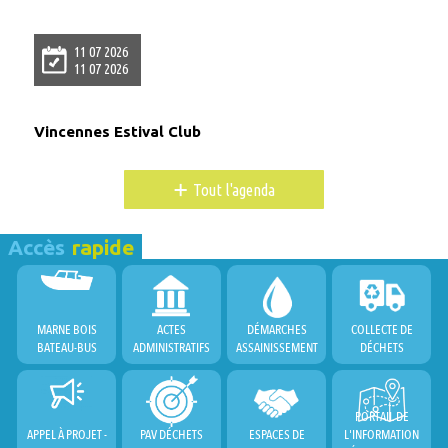
11 07 2026
11 07 2026
Vincennes Estival Club
+
Tout l'agenda
Accès
rapide
MARNE BOIS
ACTES
DÉMARCHES
COLLECTE DE
BATEAU-BUS
ADMINISTRATIFS
ASSAINISSEMENT
DÉCHETS
PORTAIL DE
APPEL À PROJET -
PAV DÉCHETS
ESPACES DE
L'INFORMATION