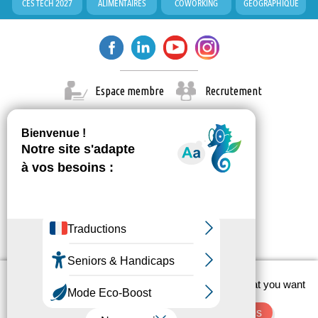
CES TECH 2027
ALIMENTAIRES
COWORKING
GÉOGRAPHIQUE
Espace membre
Recrutement
X
This site uses cookies and gives you control over what you want
© Paris Est Marne & Bois 2026
to activate
Administration
Contact
Mentions légales
OK, accept all
Deny all cookies