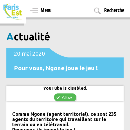
Aller
au
Menu
Recherche
contenu
principal
Actualité
20 mai 2020
Pour vous, Ngone joue le jeu !
YouTube is disabled.
Allow
Comme Ngone (agent territorial), ce sont 235
agents du territoire qui travaillent sur le
terrain ou en télétravail.
Pour vous, ils jouent le jeu !