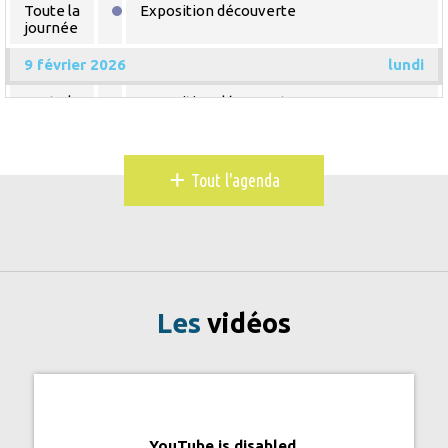
Toute la
Exposition découverte
journée
9 février 2026
lundi
Toute la
Exposition découverte
journée
10 février 2026
mardi
+
Tout l'agenda
Toute la
Exposition découverte
journée
11 février 2026
mercredi
Toute la
Exposition découverte
journée
Les
vidéos
12 février 2026
jeudi
Toute la
Exposition découverte
journée
13 février 2026
vendredi
YouTube is disabled.