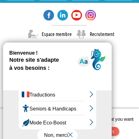
22 février 2026
dimanche
Toute la
Exposition découverte
journée
23 février 2026
lundi
Espace membre
Recrutement
Toute la
Exposition découverte
journée
24 février 2026
mardi
Toute la
Exposition découverte
journée
25 février 2026
mercredi
Toute la
Exposition découverte
journée
X
7 mars 2026
samedi
This site uses cookies and gives you control over what you want
© Paris Est Marne & Bois 2026
to activate
Administration
Contact
Mentions légales
Toute la
Parc des Nangues – Du sport, du vert et
OK, accept all
Deny all cookies
journée
du souffle !