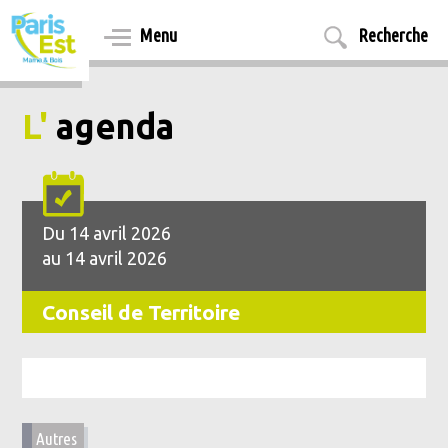
Aller
au
Menu
Recherche
contenu
principal
L'
agenda
Du 14 avril 2026
au 14 avril 2026
Conseil de Territoire
Autres