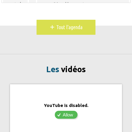
Toute la
Exposition découverte
journée
10 février 2026
mardi
+
Tout l'agenda
Toute la
Exposition découverte
journée
11 février 2026
mercredi
Toute la
Exposition découverte
journée
Les
vidéos
12 février 2026
jeudi
Toute la
Exposition découverte
journée
13 février 2026
vendredi
YouTube is disabled.
Toute la
Exposition découverte
Allow
journée
14 février 2026
samedi