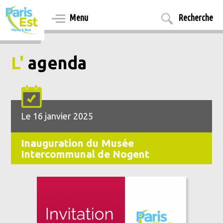
Aller
au
Menu
Recherche
contenu
principal
L'
agenda
Le 16 janvier 2025
Inauguration du Musée
Intercommunal de Nogent