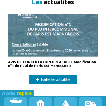
Les
actualités
Toute la
Marne Bois Markets fête la Saint-
journée
Valentin !
16 février 2026
lundi
Toute la
Exposition découverte
journée
17 février 2026
mardi
Toute la
Exposition découverte
journée
18 février 2026
mercredi
AVIS DE CONCERTATION PREALABLE Modification
n°1 du PLUi de Paris Est Marne&Bois
Toute la
Exposition découverte
journée
+
Toutes les actualités
19 février 2026
jeudi
Toute la
Exposition découverte
Accès
rapide
journée
20 février 2026
vendredi