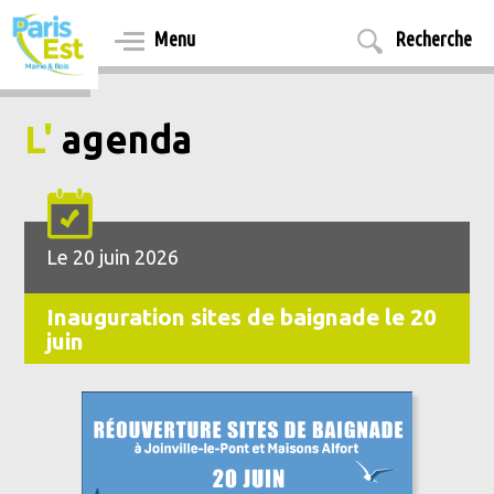
Aller
au
Menu
Recherche
contenu
principal
L'
agenda
Le 20 juin 2026
Inauguration sites de baignade le 20
juin