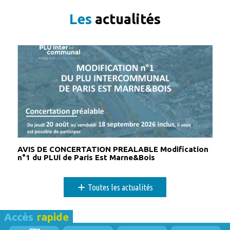
journée
Les
actualités
Toute la
Marne Bois Markets fête la Saint-
journée
Valentin !
16 février 2026
lundi
Toute la
Exposition découverte
journée
17 février 2026
mardi
Toute la
Exposition découverte
journée
18 février 2026
mercredi
AVIS DE CONCERTATION PREALABLE Modification
n°1 du PLUi de Paris Est Marne&Bois
Toute la
Exposition découverte
journée
+
Toutes les actualités
19 février 2026
jeudi
Toute la
Exposition découverte
Accès
rapide
journée