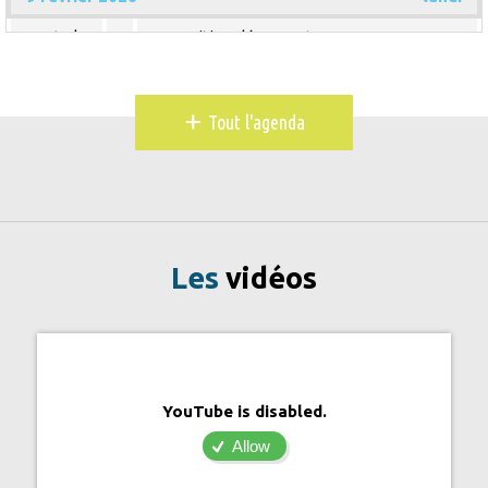
Toute la
Exposition découverte
journée
10 février 2026
mardi
+
Tout l'agenda
Toute la
Exposition découverte
journée
11 février 2026
mercredi
Toute la
Exposition découverte
journée
Les
vidéos
12 février 2026
jeudi
Toute la
Exposition découverte
journée
13 février 2026
vendredi
YouTube is disabled.
Toute la
Exposition découverte
Allow
journée