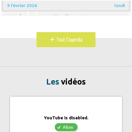
9 février 2026
lundi
Toute la
Exposition découverte
journée
10 février 2026
mardi
+
Tout l'agenda
Toute la
Exposition découverte
journée
11 février 2026
mercredi
Toute la
Exposition découverte
journée
Les
vidéos
12 février 2026
jeudi
Toute la
Exposition découverte
journée
13 février 2026
vendredi
YouTube is disabled.
Toute la
Exposition découverte
Allow
journée