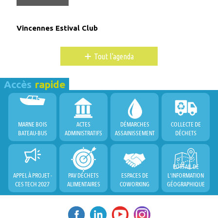
Vincennes Estival Club
+
Tout l'agenda
Accès
rapide
MARNE BOIS
ACTES
DÉMARCHES
COLLECTE DE
BATEAU-BUS
ADMINISTRATIFS
ASSAINISSEMENT
DÉCHETS
PORTAIL DE
APPEL À PROJET -
PAV DÉCHETS
ESPACES DE
L'INFORMATION
CES TECH 2027
ALIMENTAIRES
COWORKING
GÉOGRAPHIQUE