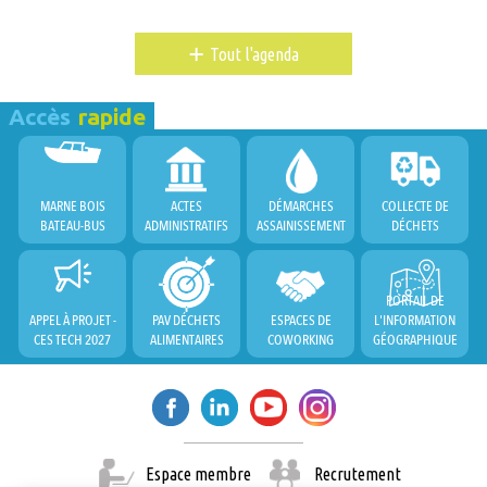
+
Tout l'agenda
Accès
rapide
MARNE BOIS
ACTES
DÉMARCHES
COLLECTE DE
BATEAU-BUS
ADMINISTRATIFS
ASSAINISSEMENT
DÉCHETS
PORTAIL DE
APPEL À PROJET -
PAV DÉCHETS
ESPACES DE
L'INFORMATION
CES TECH 2027
ALIMENTAIRES
COWORKING
GÉOGRAPHIQUE
Espace membre
Recrutement