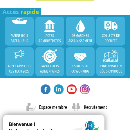
Accès
rapide
MARNE BOIS
ACTES
DÉMARCHES
COLLECTE DE
BATEAU-BUS
ADMINISTRATIFS
ASSAINISSEMENT
DÉCHETS
PORTAIL DE
APPEL À PROJET -
PAV DÉCHETS
ESPACES DE
L'INFORMATION
CES TECH 2027
ALIMENTAIRES
COWORKING
GÉOGRAPHIQUE
Espace membre
Recrutement