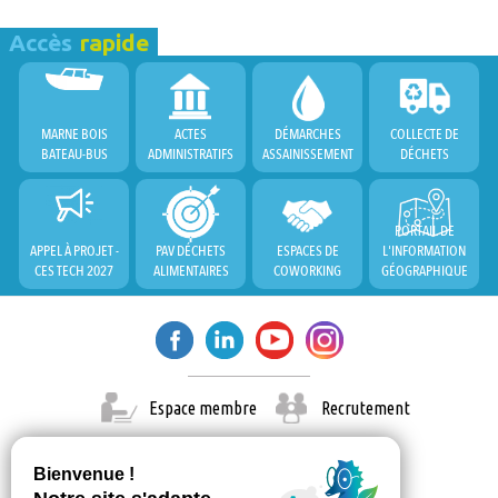
Accès
rapide
MARNE BOIS
ACTES
DÉMARCHES
COLLECTE DE
BATEAU-BUS
ADMINISTRATIFS
ASSAINISSEMENT
DÉCHETS
PORTAIL DE
APPEL À PROJET -
PAV DÉCHETS
ESPACES DE
L'INFORMATION
CES TECH 2027
ALIMENTAIRES
COWORKING
GÉOGRAPHIQUE
Espace membre
Recrutement