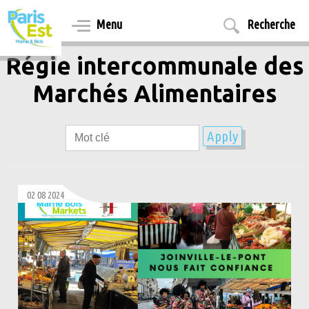
Aller
au
Menu
Recherche
contenu
principal
Régie intercommunale des
Marchés Alimentaires
02 08 2024