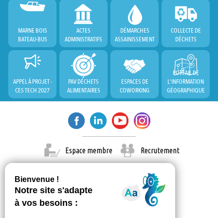
MARNE BOIS
ACTES
DÉMARCHES
COLLECTE DE
BATEAU-BUS
ADMINISTRATIFS
ASSAINISSEMENT
DÉCHETS
PORTAIL DE
APPEL À PROJET -
PAV DÉCHETS
ESPACES DE
L'INFORMATION
CES TECH 2027
ALIMENTAIRES
COWORKING
GÉOGRAPHIQUE
Espace membre
Recrutement