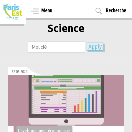
Aller
au
Menu
Recherche
contenu
principal
Science
22 05 2026
Développement économique